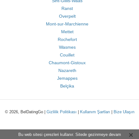
Sint-Gillis-Waas
Ranst
Overpelt
Mont-sur-Marchienne
Mettet
Rochefort
Wasmes
Couillet
Chaumont-Gistoux
Nazareth
Jemappes
Belçika
© 2026, BelDatingGo |
Gizlilik Politikası
|
Kullanım Şartları
|
Bize Ulaşın
Bu web sitesi çerezleri kullanır. Sitede gezinmeye devam