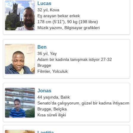
Lucas
32 yıl, Kova
Eş arayan bekar erkek
178 cm (5'11"), 90 kg (198 libre)
Müzik yazımı, Bilgisayar grafikleri
Ben
36 yıl, Yay
Adam bir kadınla tanışmak istiyor 27-32
Brugge
Filmler, Yolculuk
Jonas
44 yaşında, Balık
Senato'da çalışıyorum, güzel bir kadına ihtiyacım
var
Brugge, Belçika
Kısa süreli ilişki
Laetitia