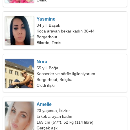
Evlilik
Yasmine
34 yıl, Başak
Koca arayan bekar kadın 38-44
Borgerhout
Bilardo, Tenis
Nora
55 yıl, Boğa
Konserler ve sörfle ilgileniyorum
Borgerhout, Belçika
Ciddi ilişki
Amelie
23 yaşında, İkizler
Erkek arayan kadın
169 cm (5'7"), 52 kg (114 libre)
Gerçek aşk