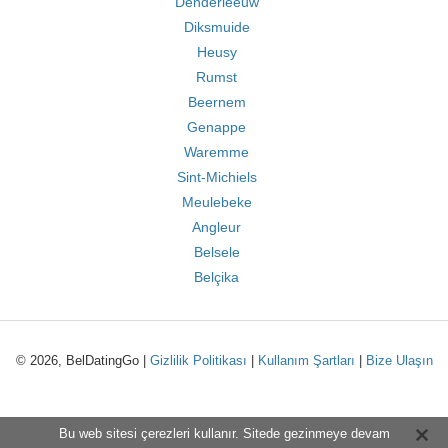
Denderleeuw
Diksmuide
Heusy
Rumst
Beernem
Genappe
Waremme
Sint-Michiels
Meulebeke
Angleur
Belsele
Belçika
© 2026, BelDatingGo |
Gizlilik Politikası
|
Kullanım Şartları
|
Bize Ulaşın
Bu web sitesi çerezleri kullanır. Sitede gezinmeye devam