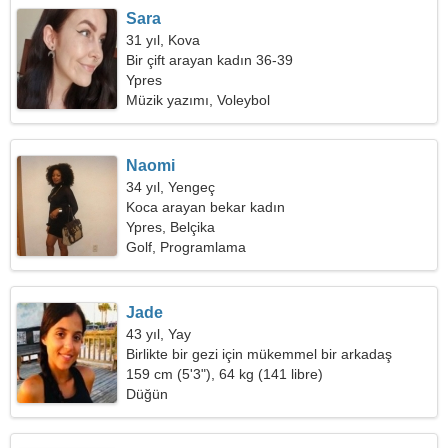
Sara
31 yıl, Kova
Bir çift arayan kadın 36-39
Ypres
Müzik yazımı, Voleybol
Naomi
34 yıl, Yengeç
Koca arayan bekar kadın
Ypres, Belçika
Golf, Programlama
Jade
43 yıl, Yay
Birlikte bir gezi için mükemmel bir arkadaş
arıyorum
159 cm (5'3"), 64 kg (141 libre)
Düğün